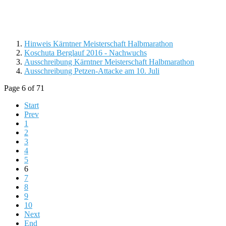
Hinweis Kärntner Meisterschaft Halbmarathon
Koschuta Berglauf 2016 - Nachwuchs
Ausschreibung Kärntner Meisterschaft Halbmarathon
Ausschreibung Petzen-Attacke am 10. Juli
Page 6 of 71
Start
Prev
1
2
3
4
5
6
7
8
9
10
Next
End