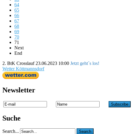
64
65
66
67
68
69
70
71
Next
End
2. BtK Crosslauf
23.06.2023 10:00
Jetzt geht´s los!
Wetter Köttmannsdorf
Newsletter
Suche
Search...
Search