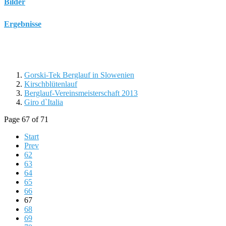
Bilder
Ergebnisse
Gorski-Tek Berglauf in Slowenien
Kirschblütenlauf
Berglauf-Vereinsmeisterschaft 2013
Giro d`Italia
Page 67 of 71
Start
Prev
62
63
64
65
66
67
68
69