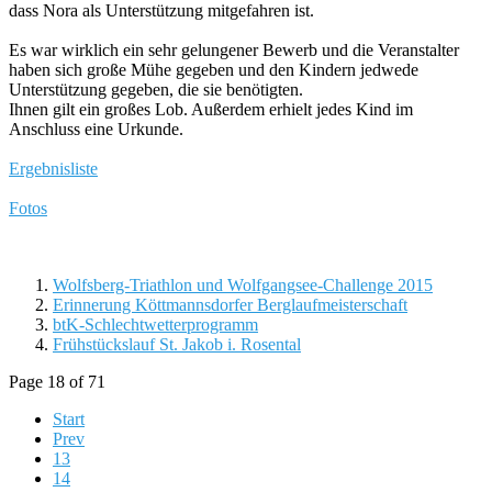
dass Nora als Unterstützung mitgefahren ist.
Es war wirklich ein sehr gelungener Bewerb und die Veranstalter
haben sich große Mühe gegeben und den Kindern jedwede
Unterstützung gegeben, die sie benötigten.
Ihnen gilt ein großes Lob. Außerdem erhielt jedes Kind im
Anschluss eine Urkunde.
Ergebnisliste
Fotos
Wolfsberg-Triathlon und Wolfgangsee-Challenge 2015
Erinnerung Köttmannsdorfer Berglaufmeisterschaft
btK-Schlechtwetterprogramm
Frühstückslauf St. Jakob i. Rosental
Page 18 of 71
Start
Prev
13
14