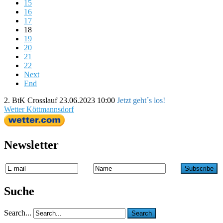
15
16
17
18
19
20
21
22
Next
End
2. BtK Crosslauf
23.06.2023 10:00
Jetzt geht´s los!
Wetter Köttmannsdorf
Newsletter
Suche
Search...
Search