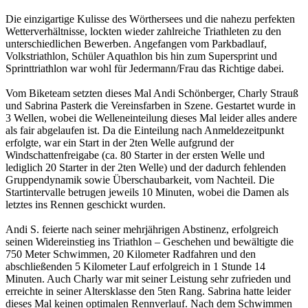
Die einzigartige Kulisse des Wörthersees und die nahezu perfekten
Wetterverhältnisse, lockten wieder zahlreiche Triathleten zu den
unterschiedlichen Bewerben. Angefangen vom Parkbadlauf,
Volkstriathlon, Schüler Aquathlon bis hin zum Supersprint und
Sprinttriathlon war wohl für Jedermann/Frau das Richtige dabei.
Vom Biketeam setzten dieses Mal Andi Schönberger, Charly Strauß
und Sabrina Pasterk die Vereinsfarben in Szene. Gestartet wurde in
3 Wellen, wobei die Welleneinteilung dieses Mal leider alles andere
als fair abgelaufen ist. Da die Einteilung nach Anmeldezeitpunkt
erfolgte, war ein Start in der 2ten Welle aufgrund der
Windschattenfreigabe (ca. 80 Starter in der ersten Welle und
lediglich 20 Starter in der 2ten Welle) und der dadurch fehlenden
Gruppendynamik sowie Überschaubarkeit, vom Nachteil. Die
Startintervalle betrugen jeweils 10 Minuten, wobei die Damen als
letztes ins Rennen geschickt wurden.
Andi S. feierte nach seiner mehrjährigen Abstinenz, erfolgreich
seinen Widereinstieg ins Triathlon – Geschehen und bewältigte die
750 Meter Schwimmen, 20 Kilometer Radfahren und den
abschließenden 5 Kilometer Lauf erfolgreich in 1 Stunde 14
Minuten. Auch Charly war mit seiner Leistung sehr zufrieden und
erreichte in seiner Altersklasse den 5ten Rang. Sabrina hatte leider
dieses Mal keinen optimalen Rennverlauf. Nach dem Schwimmen